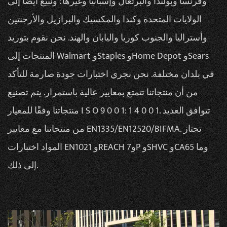
وفرنسا وبولندا والبرتغال وإسبانيا وغيرها؛ ونبيع أيضًا إلى
الولايات المتحدة وكندا والمكسيك والبرازيل والأرجنتين
وأستراليا والجنوب كوريا واليابان والهند. نحن نقوم بتوريد
المنتجات إلى Walmart وStaples وHome Depot وSears
في بلدان مختلفة. نحن نجري اختبارات جودة صارمة للتأكد
من أن منتجاتنا تتمتع بمعايير عالية باستمرار. يتم تصنيع
منتجاتنا وفقًا للمعيار I S O 9 0 0 1: 1 4 0 0 1. تتوافق العديد
من منتجاتنا مع معايير EN1335/EN12520/BIFMA. تجتاز
المواد اختبارات EN1021 وREACH و7P وSHVC وCA65 وما
إلى ذلك.