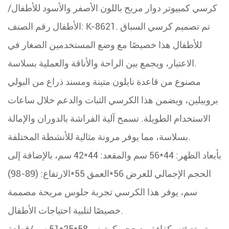
كرسي كمبيوتر دوار مريح باللون الأصفر والأسود للأطفال/
الأطفال
رقم الصنف: K-8621. تم تصميم كرسي السباق
للأطفال هذا خصيصًا مع وضع المستخدمين الصغار في
الاعتبار، ويجمع بين الراحة والأناقة والعملية بسلاسة.
مصنوع من قاعدة نايلون متينة ومسند ذراع من البولي
بروبيلين، ويضمن هذا الكرسي الثبات والدعم خلال ساعات
الاستخدام الطويلة. تسمح آلية الفراشة بالدوران والإمالة
بسلاسة، مما يوفر مرونة مثالية للأنشطة المختلفة.
بأبعاد الظهر: 44*56 سم والمقعد: 44*42 سم، بالإضافة إلى
الحجم الإجمالي للعرض 56*العمق 55*الارتفاع: (89-98)
سم، يوفر هذا الكرسي تجربة جلوس مريحة مصممة
خصيصًا لتلبية احتياجات الأطفال.
يتم تعبئته بكفاءة مع حجم كرتوني 58*25*51 سم/قطعة