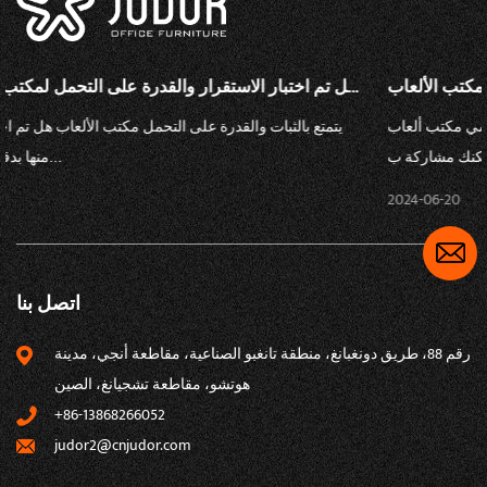
هل تم اختبار راحة ومتانة كرسي مكتب الألعاب PU بدقة والتحقق م...
هل ت
يتمتع بالراحة والمتانة كرسي مكتب ألعاب PU تم اختبارها بدقة والتحقق
منها؟ هل يمكنك مشاركة ب...
2024-06-20
اتصل بنا
رقم 88، ​​طريق دونغبانغ، منطقة تانغبو الصناعية، مقاطعة أنجي، مدينة
هوتشو، مقاطعة تشجيانغ، الصين
+86-13868266052
judor2@cnjudor.com