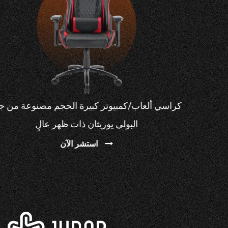
كرسي ألعاب مريح من البولي يوريثان مع مسند ذراع من
البولي يوريثان قابل للتعديل
استشر الآن