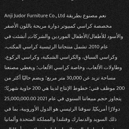
Anji Judor Furniture Co., Ltd نعم
مصنوع بطريقة
مخصصة كراسي كمبيوتر دوارة مريحة باللون الأصفر
والأسود للأطفال/الأطفال الموردين والشركات
, أنشئت في
عام 2010. تشمل منتجاتنا الرئيسية كراسي المكتب،
وكراسي السباق، والكراسي الشبكية، وكراسي الركوع،
وطاولات الألعاب، وخاصة كراسي الألعاب؛ ويغطي مصنعنا
مساحة تزيد عن 30,000 متر مربع؛ ويضم حاليًا أكثر من
200 موظف فني؛ خطوط الإنتاج لدينا هي 200 حاوية شهريًا؛
يتجاوز حجم مبيعاتنا السنوي في عام 2021 25,000,000.00
دولارًا أمريكيًا. سوقنا الرئيسي هو الدول الأوروبية، بما في
ذلك السويد والدنمارك وفنلندا والمملكة المتحدة وألمانيا