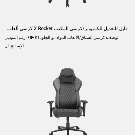
كرسي ألعاب X Rocker قابل للتعديل للكمبيوتر/كرسي المكتب
رقم الموديل: F1F-111 الوصف: كرسي السباق/الألعاب المواد: بو الجلود
الإسفنج: ال