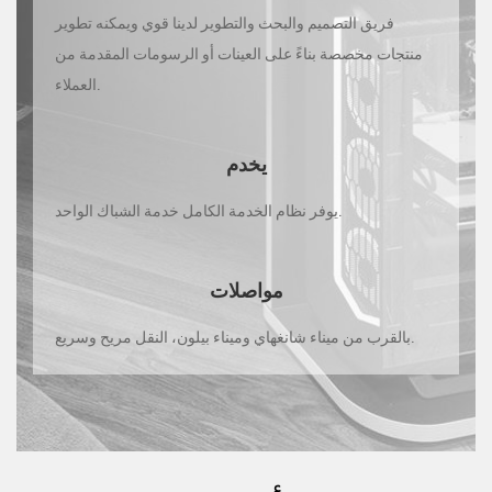
فريق التصميم والبحث والتطوير لدينا قوي ويمكنه تطوير
منتجات مخصصة بناءً على العينات أو الرسومات المقدمة من
العملاء.
يخدم
يوفر نظام الخدمة الكامل خدمة الشباك الواحد.
مواصلات
بالقرب من ميناء شانغهاي وميناء بيلون، النقل مريح وسريع.