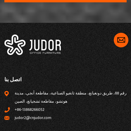
اتصل بنا
رقم 88، ​​طريق دونغبانغ، منطقة تانغبو الصناعية، مقاطعة أنجي، مدينة
هوتشو، مقاطعة تشجيانغ، الصين
+86-13868266052
judor2@cnjudor.com