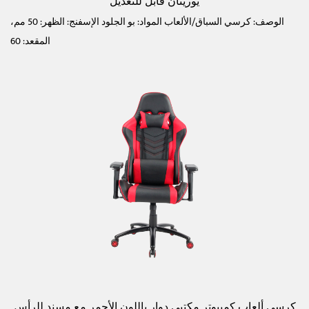
يوريثان قابل للتعديل
الوصف: كرسي السباق/الألعاب المواد: بو الجلود الإسفنج: الظهر: 50 مم،
المقعد: 60
كرسي ألعاب كمبيوتر مكتبي دوار باللون الأحمر مع مسند للرأس